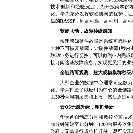
技术创新和经验沉淀，为开放架构的
化。华为充分发挥软硬协同的优势，让
生的RASSP
，即高可靠、高可用、高可
软硬联动，故障秒级感知
快速感知硬件故障是系统可靠性的
十种不可恢复故障，让硬件故障
1秒
内
联动业务进行切换，可以做到
6s
内完成
接订阅这些故障信息，实现更灵活的业
全链路可观测，超大规模集群秒级
大型企业的数据中心通常可达数万
路。华为打造了以应用为中心的全链路
以
30秒
为周期采集和上报，然后通过可
云OS无感升级，即刻
焕
新
华为首创动态分区和数控分离技术
48分钟缩短至
18分钟
，1200台服务器
飞跃；无需进行虚拟机迁移，即可实现