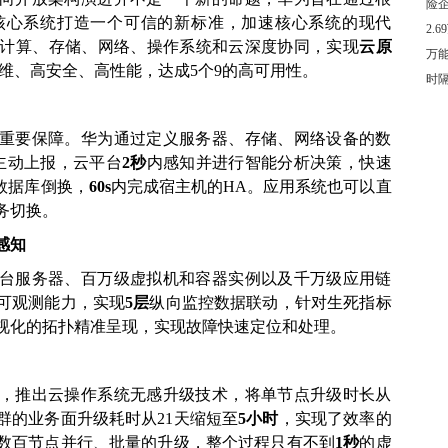
险
核心系统打造一个可信的新标准，加速核心系统的现代
2.
计算、存储、网络、操作系统和云深度协同，实现
云原
万
维、高安全、高性能，达成5个9的高可用性。
时
重要保障。华为通过定义服务器、存储、网络设备的数
主动上报，云平台
2秒
内感知并进行智能分析决策，快速
数据库倒换，
60s
内完成宿主机的HA。应用系统也可以直
务切换。
感知
台服务器、百万级虚拟机和容器实例以及千万级应用链
可观测能力，实现
5层
纵向监控数据联动，针对生死指标
视化的拓扑精准呈现，实现故障快速定位和处理。
，推出云操作系统无感升级技术，将单节点升级时长从
集群的业务面升级耗时从21天缩短至
5小时
，实现了效率的
数百节点并行、批量的升级，整个过程只有不到
1秒
的虚