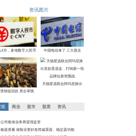
资讯图片
入8月，多地数字人民币
中国电信来了 三大悬念
天猫星选联合阿玛尼推出
营销促回款 房企审慎
宏观
商业
股市
股票
资讯
险公司银保业务再迎强监管
短板提质量 保险业更好发挥减震器、稳定器功能