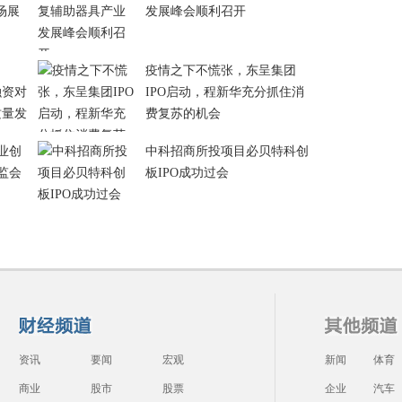
场展
发展峰会顺利召开
疫情之下不慌张，东呈集团
融资对
IPO启动，程新华充分抓住消
质量发
费复苏的机会
业创
中科招商所投项目必贝特科创
监会
板IPO成功过会
资讯
要闻
宏观
新闻
体育
商业
股市
股票
企业
汽车