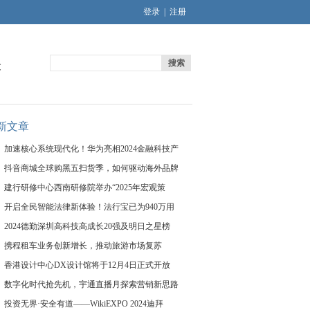
登录
|
注册
搜索
文
新文章
加速核心系统现代化！华为亮相2024金融科技产
抖音商城全球购黑五扫货季，如何驱动海外品牌
建行研修中心西南研修院举办“2025年宏观策
开启全民智能法律新体验！法行宝已为940万用
2024德勤深圳高科技高成长20强及明日之星榜
携程租车业务创新增长，推动旅游市场复苏
香港设计中心DX设计馆将于12月4日正式开放
数字化时代抢先机，宇通直播月探索营销新思路
投资无界·安全有道——WikiEXPO 2024迪拜