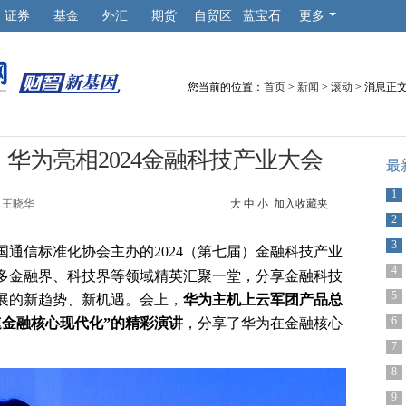
证券
基金
外汇
期货
自贸区
蓝宝石
更多
您当前的位置：
首页
>
新闻
>
滚动
> 消息正
华为亮相2024金融科技产业大会
最
1
王晓华
大
中
小
加入收藏夹
2
3
通信标准化协会主办的2024（第七届）金融科技产业
4
多金融界、科技界等领域精英汇聚一堂，分享金融科技
5
展的新趋势、新机遇。会上，
华为主机上云军团产品总
6
速金融核心现代化”的精彩演讲
，分享了华为在金融核心
。
7
8
9