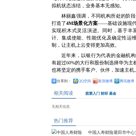
拟机状态冻结，业务基本无感知。
林丽鑫强调，不同机构所处的阶段
打造了
4M场景化方案
——基础设施现
实现积木式灵活演进。同时，基于丰
计、集成使能、性能优化及确定性运维
制，让主机上云变得更加高效。
近年来，以银行为代表的金融机构
有超过60%的大行和股份制选择华为
也将坚定的携手客户、伙伴，加速主机
分享到：
QQ空间
新浪微博
腾讯微博
相关阅读
股票入门
财经
基金
无相关信息
热门推荐
中国人寿财险莆田市中心