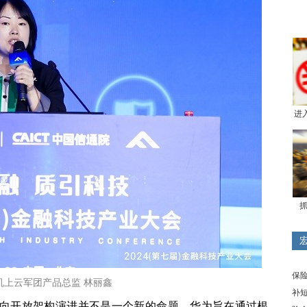
进
抓
保
机上云军团产品总监 林丽鑫
补
向开放架构演进并不是一个新的命题，华为旨在通过根