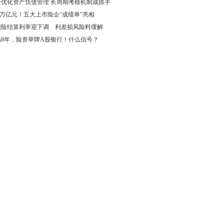
企优化资产负债管理 长周期考核机制成抓手
69万亿元！五大上市险企“成绩单”亮相
能险结算利率迎下调 利差损风险料缓解
隔8年，险资举牌A股银行！什么信号？