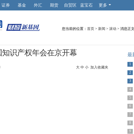
证券
基金
外汇
期货
自贸区
蓝宝石
更多
您当前的位置：
首页
>
新闻
>
滚动
> 消息正
国知识产权年会在京开幕
最
1
华
大
中
小
加入收藏夹
2
3
4
5
6
7
8
9