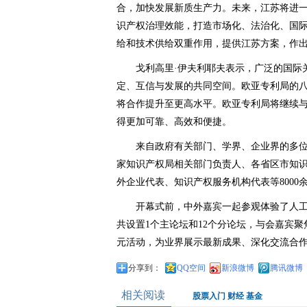
合，加快发展新质生产力。未来，江苏将进一
识产权治理效能，打造市场化、法治化、国
给和技术供给双重作用，提供江苏方案，作
戈利高里·伊夫利耶夫表示，广泛的国际
定、互信与发展的共同空间。欧亚专利局的
将合作提升至更高水平。欧亚专利局将继续
得更加可靠、高效和便捷。
来自政府有关部门、学界、企业界的多
家知识产权局相关部门负责人、各省区市知
外企业代表、知识产权服务机构代表等8000
开幕式前，中外嘉宾一起参观体验了人
共设置1个主论坛和12个分论坛，与会嘉宾
元活动，为业界展示最新成果、深化交流合
分享到：
QQ空间
新浪微博
腾讯微博
相关阅读
股票入门
财经
基金