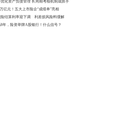
企优化资产负债管理 长周期考核机制成抓手
69万亿元！五大上市险企“成绩单”亮相
能险结算利率迎下调 利差损风险料缓解
隔8年，险资举牌A股银行！什么信号？