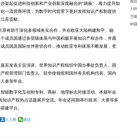
险
步架起促进科技创新和产业创新深度融合的“跳板”，着力提升知
2.
际化一流营商环境，为数字时代背景下更好发挥知识产权制度供
万
出江苏贡献。
时
关系有助于深化多领域务实合作，并在欧亚大陆构建和平、稳
八个成员国通过多层级体系与中国积极开展知识产权合作，并愿
与成员国及国际伙伴密切合作，推动欧亚专利体系不断发展，变
位嘉宾发表主旨演讲。世界知识产权组织中国办事处负责人、国
识产权管理部门负责人、驻华使领馆和国外有关机构代表、国内
余人参加年会。
工智能数字化互动和专利、商标、地理标志对接活动。本届年会
聚焦知识产权热点话题展开交流。年会还同期举行路演、大赛等多
作搭建平台。
人人网
微信