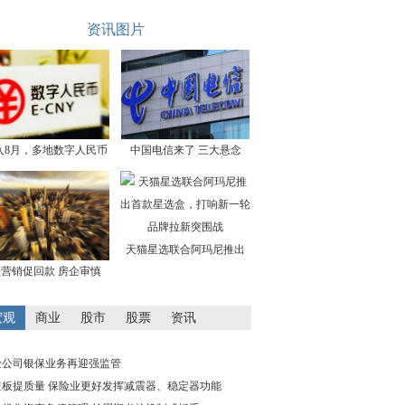
资讯图片
入8月，多地数字人民币
中国电信来了 三大悬念
天猫星选联合阿玛尼推出
营销促回款 房企审慎
宏观
商业
股市
股票
资讯
险公司银保业务再迎强监管
短板提质量 保险业更好发挥减震器、稳定器功能