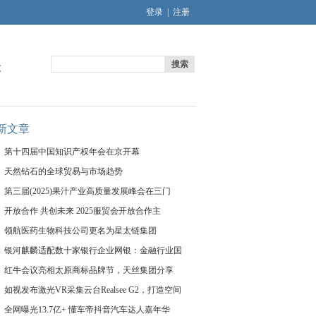
登录
|
注册
搜索
文
新文章
第十四届中国知识产权年会在京开幕
天然钻石的全球贸易与市场趋势
第三届(2025)果汁产业高质量发展峰会在三门
开放合作 共创未来 2025服贸会开放合作主
领航医药生物科技公司更名为星太链集团
银河麒麟适配数十家银行企业网银：金融行业国
红牛会议亮相太原商标品牌节，天丝集团分享
如视发布激光VR采集云台Realsee G2，打造空间
全网曝光13.7亿+ 懂车帝抖音汽车达人嘉年华