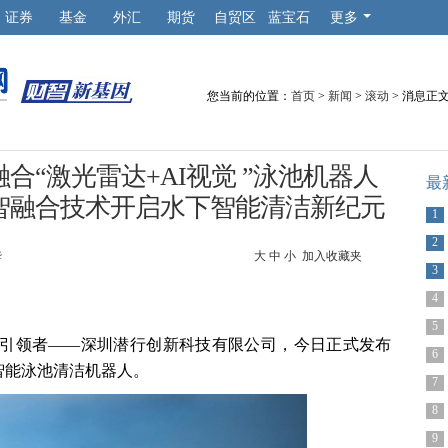
证券
基金
外汇
期货
自贸区
蓝宝石
更多
您当前的位置：
首页
>
新闻
>
滚动
> 消息正
合“激光雷达+AI视觉 ”泳池机器人
最
覆性双智融合技术开启水下智能清洁新纪元
1
2
华
大
中
小
加入收藏夹
3
4
5
引领者——深圳潜行创新科技有限公司，今日正式发布
6
ra 智能泳池清洁机器人。
7
8
9