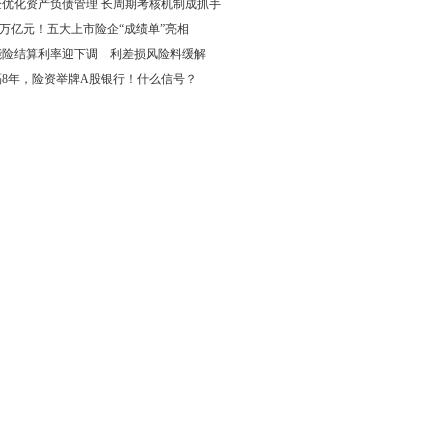
企优化资产负债管理 长周期考核机制成抓手
69万亿元！五大上市险企“成绩单”亮相
能险结算利率迎下调 利差损风险料缓解
隔8年，险资举牌A股银行！什么信号？