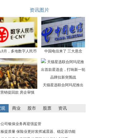
资讯图片
入8月，多地数字人民币
中国电信来了 三大悬念
天猫星选联合阿玛尼推出
营销促回款 房企审慎
宏观
商业
股市
股票
资讯
险公司银保业务再迎强监管
短板提质量 保险业更好发挥减震器、稳定器功能