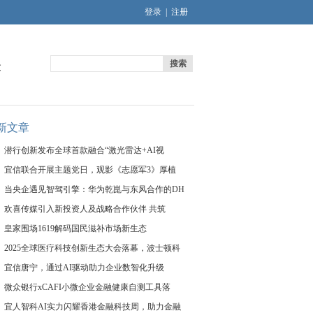
登录
|
注册
搜索
文
新文章
潜行创新发布全球首款融合“激光雷达+AI视
宜信联合开展主题党日，观影《志愿军3》厚植
当央企遇见智驾引擎：华为乾崑与东风合作的DH
欢喜传媒引入新投资人及战略合作伙伴 共筑
皇家围场1619解码国民滋补市场新生态
2025全球医疗科技创新生态大会落幕，波士顿科
宜信唐宁，通过AI驱动助力企业数智化升级
微众银行xCAFI小微企业金融健康自测工具落
宜人智科AI实力闪耀香港金融科技周，助力金融