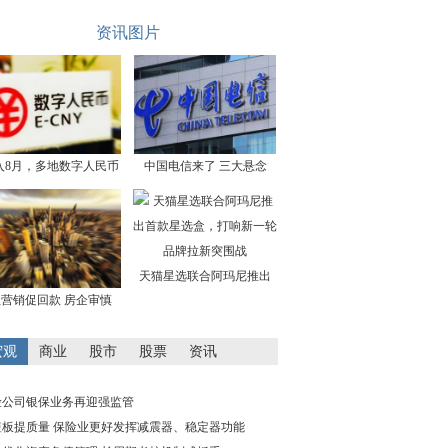
资讯图片
入8月，多地数字人民币
中国电信来了 三大悬念
天猫星选联合阿玛尼推出
营销促回款 房企审慎
宏观
商业
股市
股票
资讯
险公司银保业务再迎强监管
短板提质量 保险业更好发挥减震器、稳定器功能