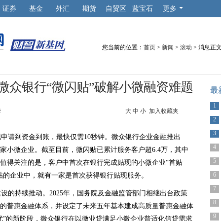
证券
基金
外汇
期货
自贸区
蓝宝石
更多
您当前的位置：
首页
>
新闻
>
滚动
> 消息正
微众银行“微闪贴”破解小微融资难题
最
1
华
大
中
小
加入收藏夹
2
3
申请到资金到账，最快仅需10秒钟。微众银行企业金融推出
4
家小微企业。截至目前，微闪贴已累计服务客户超6.4万，其中
5
元。值得关注的是，客户中首次在银行完成贴现的小微企业“首贴
6
闪贴的企业中，就有一家是首次获得银行贴现服务。
7
设的持续推动。2025年，国务院及金融监管部门相继出台政策
8
”的普惠金融体系，并设定了未来五年基本建成高质量普惠金融体
9
不优”的新阶段，微众银行在以微业贷满足小微企业普适化信贷需求