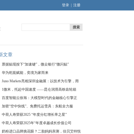
登录
|
注册
搜索
文
新文章
票据贴现按下“加速键”，微众银行“微闪贴”
华为乾崑赋能，奕境为家而来
Juno Markets亮相深圳金融展：以技术为引擎，用
1微米，托起中国速度 ——昆仑润滑高铁齿轮箱
百度智能云徐旭：大模型时代的金融核心引擎正
加密“空中快线”、免费托运雪具：东航全力服
中荷人寿荣获2025 “年度分红增长率之星”
中荷人寿荣获2025年“年度卓越成长价值公司
奶粉进口品牌挑花眼？二胎妈妈亲测，佳贝艾特悦