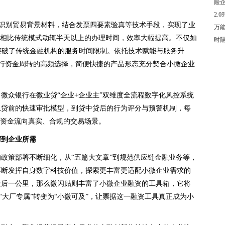
险
2.
自动识别贸易背景材料，结合发票四要素验真等技术手段，实现了业
万
”，相比传统模式动辄半天以上的办理时间，效率大幅提高。不仅如
时
，突破了传统金融机构的服务时间限制。依托技术赋能与服务升
户进行资金周转的高频选择，简便快捷的产品形态充分契合小微企业
微众银行在微业贷“企业+企业主”双维度全流程数字化风控系统
从贷前的快速审批模型，到贷中贷后的行为评分与预警机制，每
保资金流向真实、合规的交易场景。
灌到企业所需
政策部署不断细化，从“五篇大文章”到规范供应链金融业务等，
不断发挥自身数字科技价值，探索更丰富更适配小微企业需求的
最后一公里，那么微闪贴则丰富了小微企业融资的工具箱，它将
将“大厂专属”转变为“小微可及”，让票据这一融资工具真正成为小