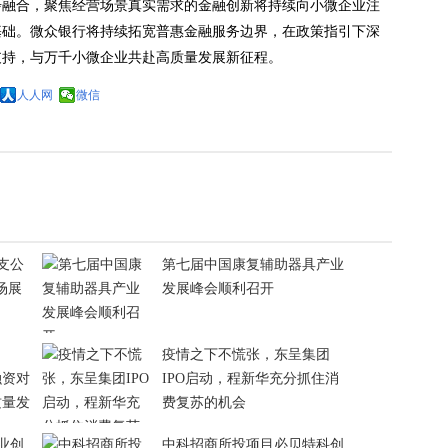
步融合，聚焦经营场景真实需求的金融创新将持续向小微企业注
基础。微众银行将持续拓宽普惠金融服务边界，在政策指引下深
支持，与万千小微企业共赴高质量发展新征程。
人人网
微信
支公
第七届中国康复辅助器具产业
场展
发展峰会顺利召开
疫情之下不慌张，东呈集团
融资对
IPO启动，程新华充分抓住消
质量发
费复苏的机会
业创
中科招商所投项目必贝特科创