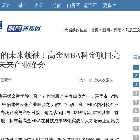
证券
基金
外汇
期货
自贸区
蓝宝石
更多
您当前的位置：
首页
>
新闻
>
滚动
> 消息正
”的未来领袖：高金MBA科金项目亮
最
未来产业峰会
1
2
王晓华
大
中
小
加入收藏夹
3
4
大学上海高级金融学院（高金）作为联合主办单位之一，深度参与“跨
5
—中信建投未来产业峰会之安徽行”活动。高金MBA携科技企业
6
专场路演与产融对接。这是该项目自2024年启动探索以来，首
7
地，标志着高金MBA在科技成果转化实战型人才培养上迈出关
8
9