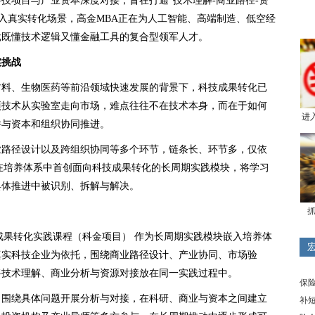
技项目与产业资本深度对接，旨在打通“技术理解-商业路径-资
嵌入真实转化场景，高金MBA正在为人工智能、高端制造、低空经
批既懂技术逻辑又懂金融工具的复合型领军人才。
实挑战
材料、生物医药等前沿领域快速发展的背景下，科技成果转化已
项技术从实验室走向市场，难点往往不在技术本身，而在于如何
进
并与资本和组织协同推进。
业路径设计以及跨组织协同等多个环节，链条长、环节多，仅依
在培养体系中首创面向科技成果转化的长周期实践模块，将学习
具体推进中被识别、拆解与解决。
抓
成果转化实践课程（科金项目） 作为长周期实践模块嵌入培养体
真实科技企业为依托，围绕商业路径设计、产业协同、市场验
将技术理解、商业分析与资源对接放在同一实践过程中。
保
，围绕具体问题开展分析与对接，在科研、商业与资本之间建立
补