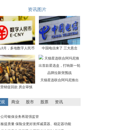
资讯图片
入8月，多地数字人民币
中国电信来了 三大悬念
天猫星选联合阿玛尼推出
营销促回款 房企审慎
宏观
商业
股市
股票
资讯
险公司银保业务再迎强监管
短板提质量 保险业更好发挥减震器、稳定器功能