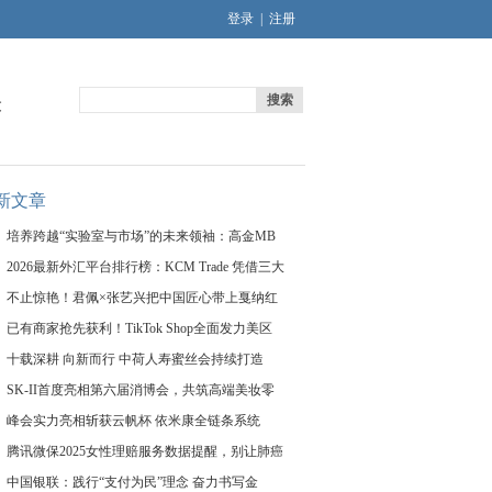
登录
|
注册
搜索
文
新文章
培养跨越“实验室与市场”的未来领袖：高金MB
2026最新外汇平台排行榜：KCM Trade 凭借三大
不止惊艳！君佩×张艺兴把中国匠心带上戛纳红
已有商家抢先获利！TikTok Shop全面发力美区
十载深耕 向新而行 中荷人寿蜜丝会持续打造
SK-II首度亮相第六届消博会，共筑高端美妆零
峰会实力亮相斩获云帆杯 依米康全链条系统
腾讯微保2025女性理赔服务数据提醒，别让肺癌
中国银联：践行“支付为民”理念 奋力书写金