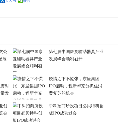
人人网
微信
支公
第七届中国康复辅助器具产业
场展
发展峰会顺利召开
疫情之下不慌张，东呈集团
融资对
IPO启动，程新华充分抓住消
质量发
费复苏的机会
业创
中科招商所投项目必贝特科创
监会
板IPO成功过会