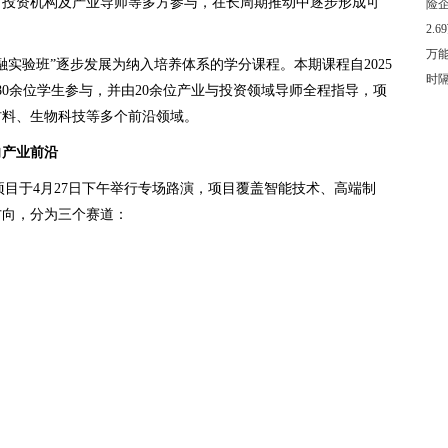
、投资机构及产业导师等多方参与，在长周期推动中逐步形成可
险
2.
万
金融实验班”逐步发展为纳入培养体系的学分课程。本期课程自2025
时
引80余位学生参与，并由20余位产业与投资领域导师全程指导，项
材料、生物科技等多个前沿领域。
向产业前沿
项目于4月27日下午举行专场路演，项目覆盖智能技术、高端制
方向，分为三个赛道：