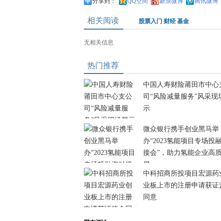
分享到：
QQ空间
新浪微博
腾讯微博
相关阅读
股票入门
财经
基金
无相关信息
热门推荐
中国人寿财险莆田市中心
司“风险减量服务”风采现
示
微众银行携手创业黑马举
办“2023氢能项目专场投
接会”，助力氢能企业高
展
中科招商所投项目宏源药
业板上市的注册申请获证
同意