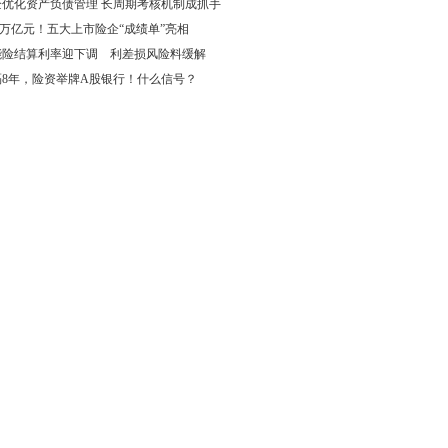
企优化资产负债管理 长周期考核机制成抓手
69万亿元！五大上市险企“成绩单”亮相
能险结算利率迎下调 利差损风险料缓解
隔8年，险资举牌A股银行！什么信号？