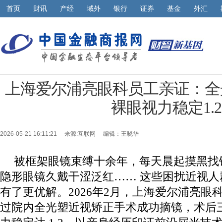
首页
财讯
产经
域外
银行
证券
基金
外汇
上海爱尔浦亮眼科员工亲证：全
裸眼视力稳定1.2
2026-05-21 16:11:21 来源:
互联网
编辑：王晓华
被框架眼镜束缚十余年，每天晨起摸黑找
隐形眼镜久戴干涩泛红…… 这些困扰近视
有了更优解。2026年2月，上海爱尔浦亮眼
过院内全光塑近视矫正手术成功摘镜，术后