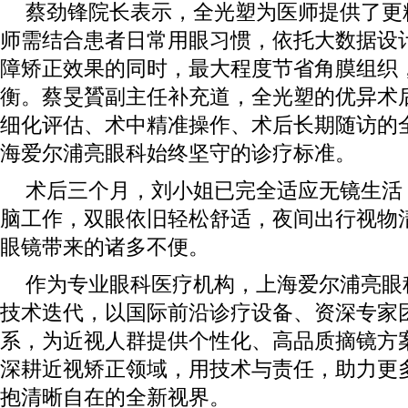
蔡劲锋院长表示，全光塑为医师提供了更精
师需结合患者日常用眼习惯，依托大数据设
障矫正效果的同时，最大程度节省角膜组织
衡。蔡旻贇副主任补充道，全光塑的优异术
细化评估、术中精准操作、术后长期随访的
海爱尔浦亮眼科始终坚守的诊疗标准。
术后三个月，刘小姐已完全适应无镜生活
脑工作，双眼依旧轻松舒适，夜间出行视物
眼镜带来的诸多不便。
作为专业眼科医疗机构，上海爱尔浦亮眼
技术迭代，以国际前沿诊疗设备、资深专家
系，为近视人群提供个性化、高品质摘镜方
深耕近视矫正领域，用技术与责任，助力更
抱清晰自在的全新视界。