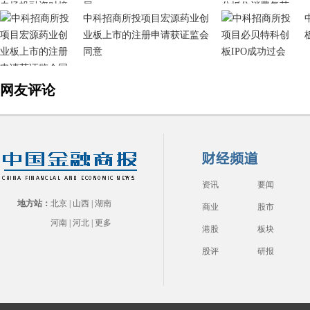
展
中科招商所投项目宏源药业创
业板上市的注册申请获证监会
同意
网友评论
资讯
要闻
地方站：
北京
|
山西
|
湖南
商业
股市
河南
|
河北
|
更多
港股
板块
股评
研报