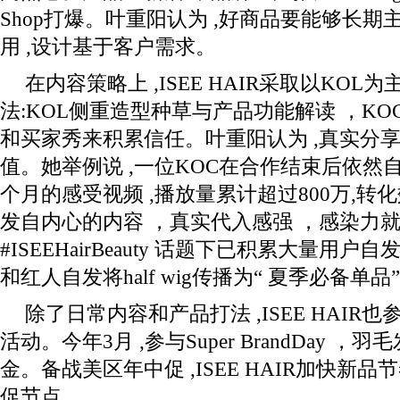
Shop打爆。叶重阳认为 ,好商品要能够长期
用 ,设计基于客户需求。
在内容策略上 ,ISEE HAIR采取以KOL
法:KOL侧重造型种草与产品功能解读 ，K
和买家秀来积累信任。叶重阳认为 ,真实分
值。她举例说 ,一位KOC在合作结束后依然
个月的感受视频 ,播放量累计超过800万,转
发自内心的内容 ，真实代入感强 ，感染力就
#ISEEHairBeauty 话题下已积累大量用
和红人自发将half wig传播为“ 夏季必备单品
除了日常内容和产品打法 ,ISEE HAIR也参加
活动。今年3月 ,参与Super BrandDay 
金。备战美区年中促 ,ISEE HAIR加快新品
促节点。