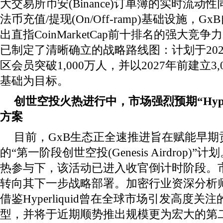
大交易所币安(Binance)订单簿的实时流
法币充值/提现(On/Off-ramp)基础设施，
出直指CoinMarketCap前十排名的强大竞
已制定了清晰确立的战略路线图：计划于20
区会员突破1,000万人，并以2027年前建立3
基础为目标。
创世空投火热进行中，市场强烈预期“Hyper
方案
目前，GxB生态正全速推进旨在赋能早
的“第一阶段创世空投(Genesis Airdrop
热参与下，该活动已进入收官倒计时阶段。
转向其下一步战略部署。加密行业资深分析师
借鉴Hyperliquid曾在全球市场引发高度
型，并将于近期顺势推出规模更为宏大的第