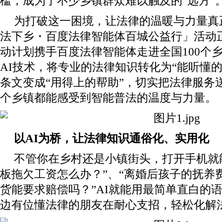
槛，成为了不少乡镇群众难以触及的“远方”
为打破这一困境，让法律的温暖与力量真
法下乡・百度法律智能体百城公益行」活动
动计划携手百度法律智能体走进全国100个
AI技术，将专业的法律知识转化为“能听懂
条文变成“用得上的帮助”，切实把法律服务
个乡镇都能感受到智能普法的温度与力量。
以AI为桥，让法律知识通俗化、实用化
不管你在乡村还是小镇街头，打开手机就
板拖欠工资怎么办？”、“离婚后孩子的抚养费
货能要求赔偿吗？”AI就能用最简单直白的
边有位懂法律的朋友在耐心支招，轻松化解