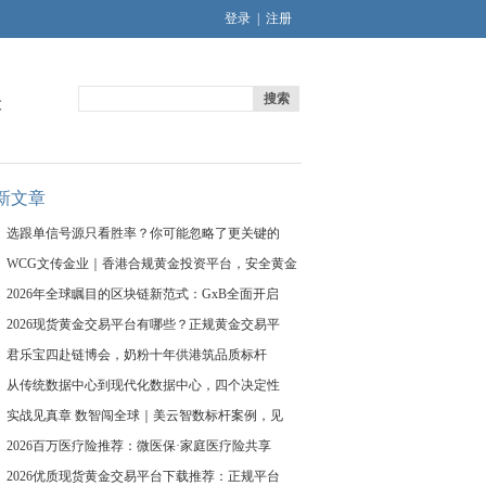
登录
|
注册
搜索
文
新文章
选跟单信号源只看胜率？你可能忽略了更关键的
WCG文传金业｜香港合规黄金投资平台，安全黄金
2026年全球瞩目的区块链新范式：GxB全面开启
2026现货黄金交易平台有哪些？正规黄金交易平
君乐宝四赴链博会，奶粉十年供港筑品质标杆
从传统数据中心到现代化数据中心，四个决定性
实战见真章 数智闯全球｜美云智数标杆案例，见
2026百万医疗险推荐：微医保·家庭医疗险共享
2026优质现货黄金交易平台下载推荐：正规平台