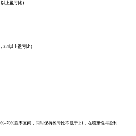
:1以上盈亏比）
，2:1以上盈亏比）
%–70%胜率区间，同时保持盈亏比不低于1:1，在稳定性与盈利