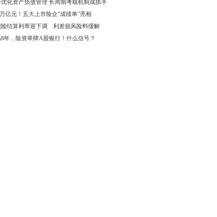
企优化资产负债管理 长周期考核机制成抓手
69万亿元！五大上市险企“成绩单”亮相
能险结算利率迎下调 利差损风险料缓解
隔8年，险资举牌A股银行！什么信号？