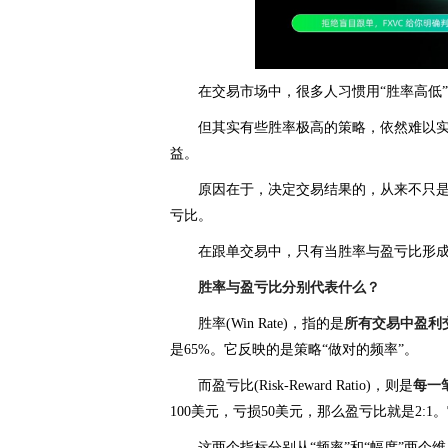
在交易市场中，很多人习惯用“胜率高低
但其实有些胜率极高的策略，依然难以实
益。
原因在于，决定交易结果的，从来不只
亏比。
在跟单交易中，只有当胜率与盈亏比形
胜率与盈亏比分别代表什么？
胜率(Win Rate)，指的是
所有交易中盈利
是65%。它反映的是策略“做对的频率”。
而盈亏比(Risk-Reward Ratio)，则是
每一
100美元，亏损50美元，那么盈亏比就是2:
这两个指标分别从“频率”和“幅度”两个