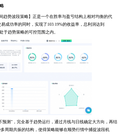
略
空间趋势波段策略】正是一个在胜率与盈亏结构上相对均衡的代
交易成功率的同时，实现了103.19%的收益率，总利润达到
整体仍处于趋势策略的可控范围之内。
不预测”，完全基于趋势运行，通过月线与日线确定大方向，再结
种多周期共振的结构，使得策略能够在顺势行情中捕捉波段机