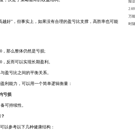
险
2.
万
高越好”，但事实上，如果没有合理的盈亏比支撑，高胜率也可能
时
00，那么整体仍然是亏损;
50，反而可以实现长期盈利。
率与盈亏比之间的平衡关系。
期盈利能力，可以用一个简单逻辑衡量：
平均亏损
具备可持续性。
间？
常可以参考以下几种健康结构：