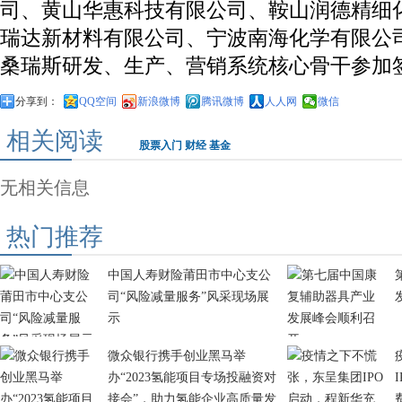
司、黄山华惠科技有限公司、鞍山润德精细
瑞达新材料有限公司、宁波南海化学有限公
桑瑞斯研发、生产、营销系统核心骨干参加
分享到：
QQ空间
新浪微博
腾讯微博
人人网
微信
相关阅读
股票入门
财经
基金
无相关信息
热门推荐
中国人寿财险莆田市中心支公
司“风险减量服务”风采现场展
示
微众银行携手创业黑马举
办“2023氢能项目专场投融资对
接会”，助力氢能企业高质量发