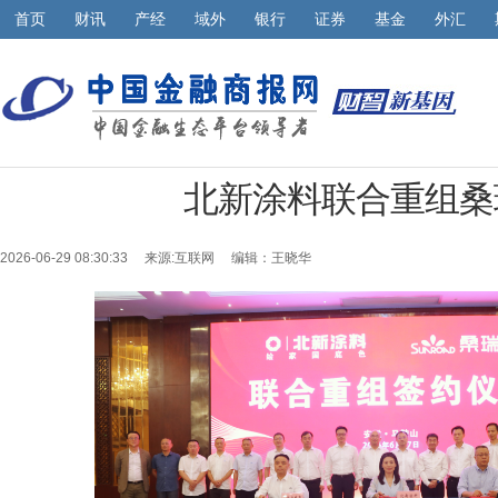
首页
财讯
产经
域外
银行
证券
基金
外汇
北新涂料联合重组桑
2026-06-29 08:30:33 来源:
互联网
编辑：王晓华